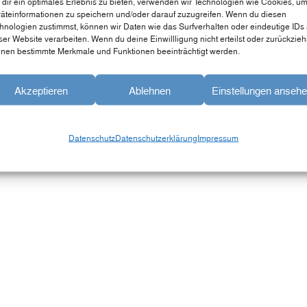
dir ein optimales Erlebnis zu bieten, verwenden wir Technologien wie Cookies, u
äteinformationen zu speichern und/oder darauf zuzugreifen. Wenn du diesen
hnologien zustimmst, können wir Daten wie das Surfverhalten oder eindeutige IDs 
ser Website verarbeiten. Wenn du deine Einwillligung nicht erteilst oder zurückzieh
nen bestimmte Merkmale und Funktionen beeinträchtigt werden.
Akzeptieren
Ablehnen
Einstellungen anseh
Datenschutz
Datenschutzerklärung
Impressum