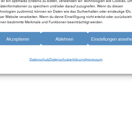
dir ein optimales Erlebnis zu bieten, verwenden wir Technologien wie Cookies, u
äteinformationen zu speichern und/oder darauf zuzugreifen. Wenn du diesen
hnologien zustimmst, können wir Daten wie das Surfverhalten oder eindeutige IDs 
ser Website verarbeiten. Wenn du deine Einwillligung nicht erteilst oder zurückzieh
nen bestimmte Merkmale und Funktionen beeinträchtigt werden.
Akzeptieren
Ablehnen
Einstellungen anseh
Datenschutz
Datenschutzerklärung
Impressum